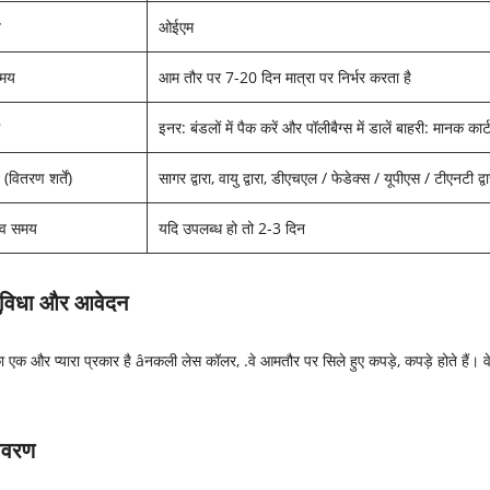
त
ओईएम
समय
आम तौर पर 7-20 दिन मात्रा पर निर्भर करता है
ि
इनर: बंडलों में पैक करें और पॉलीबैग्स में डालें बाहरी: मानक कार्
 (वितरण शर्तें)
सागर द्वारा, वायु द्वारा, डीएचएल / फेडेक्स / यूपीएस / टीएनटी द्व
त्व समय
यदि उपलब्ध हो तो 2-3 दिन
सुविधा और आवेदन
 एक और प्यारा प्रकार है âनकली लेस कॉलर, .वे आमतौर पर सिले हुए कपड़े, कपड़े होते हैं
विवरण