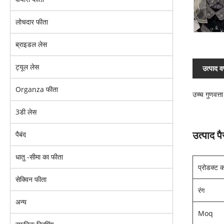
लोचदार फीता
ब्राइडल लेस
ट्यूल लेस
उत्पाद व
Organza फीता
उच्च गुणवत्त
3डी लेस
उत्पाद प
पैबंद
धातु -सीमा का फीता
प्रोडक्ट 
सेक्विन फीता
रंग
अन्य
Moq