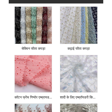
सेक्विन फीता कपड़ा
कढ़ाई फीता कपड़ा
कॉटन फ्रेंच गिप्योर एम्ब्रायडरी लेस
शादी के लिए एम्ब्रॉयडरी किया हुआ फ्रेंच नेट लेस