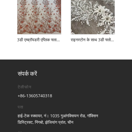
3डी एम्ब्रॉयडरी एप्लिक फ्लावर एम्ब्रॉयडरी ट्यूल फ़ैब्रिक
राइनस्टोन के साथ 3डी फ्लोरल ट्यूल लेस फैब्रिक
संपर्क करें
टेलीफोन
+86-13605740318
पता
हाई-टेक स्क्वायर, नं। 1035 गुआंगक्सियन रोड, गॉक्सिन
डिस्ट्रिक्ट, निंगबो, झेजियांग प्रांत, चीन