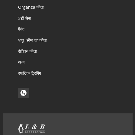
Organza फीता
3डी लेस
पैबंद
धातु -सीमा का फीता
सेक्विन फीता
अन्य
स्फटिक ट्रिमिंग