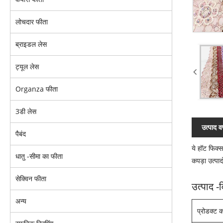
लोचदार फीता
ब्राइडल लेस
ट्यूल लेस
Organza फीता
3डी लेस
उत्पाद व
पैबंद
ये हॉट फिक्स
धातु -सीमा का फीता
कपड़ा उत्पाद
सेक्विन फीता
उत्पाद -व
अन्य
प्रोडक्ट 