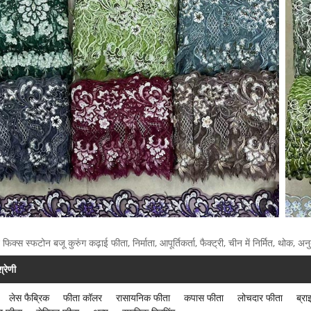
 फिक्स स्फटोन बजू कुरुंग कढ़ाई फीता, निर्माता, आपूर्तिकर्ता, फैक्ट्री, चीन में निर्मित, थोक
्रेणी
लेस फैब्रिक
फीता कॉलर
रासायनिक फीता
कपास फीता
लोचदार फीता
ब्र