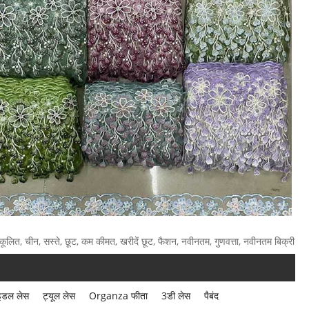
, अनुकूलित, चीन, सस्ते, छूट, कम कीमत, खरीदें छूट, फैशन, नवीनतम, गुणवत्ता, नवीनतम बिक्री
ाइडल लेस
ट्यूल लेस
Organza फीता
3डी लेस
पैबंद