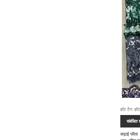
हॉट टैग: हॉट
संबंधित श
कढ़ाई फीता