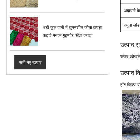
अदायगी के
नमूना ली
3डी फूल पानी में घुलनशील फीता कपड़ा
कढ़ाई मनका गुइप्योर फीता कपड़ा
उत्पाद स
सफेद खोखले 
सभी नए उत्पाद
उत्पाद 
हॉट फिक्स र