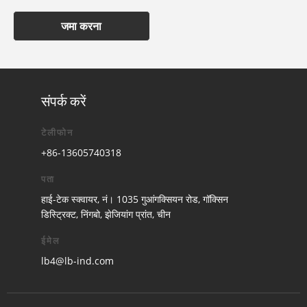
जमा करना
संपर्क करें
टेलीफोन
+86-13605740318
पता
हाई-टेक स्क्वायर, नं। 1035 गुआंगक्सियन रोड, गॉक्सिन
डिस्ट्रिक्ट, निंगबो, झेजियांग प्रांत, चीन
ईमेल
lb4@lb-ind.com