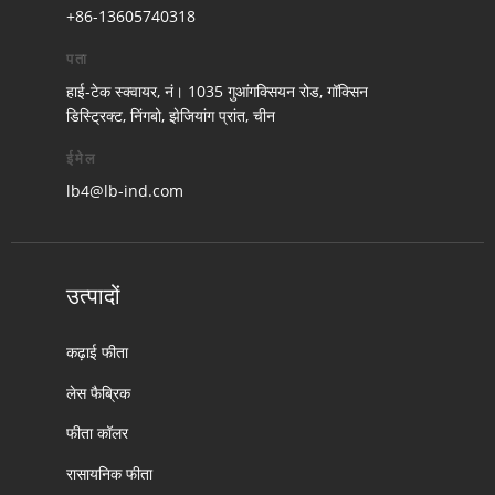
+86-13605740318
पता
हाई-टेक स्क्वायर, नं। 1035 गुआंगक्सियन रोड, गॉक्सिन
डिस्ट्रिक्ट, निंगबो, झेजियांग प्रांत, चीन
ईमेल
lb4@lb-ind.com
उत्पादों
कढ़ाई फीता
लेस फैब्रिक
फीता कॉलर
रासायनिक फीता