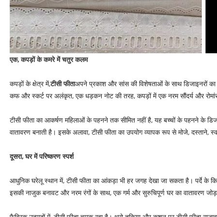
एक, कपड़ों के कमरे में चतुर कलम
कपड़ों के क्षेत्र में,
टीसी फीता
अपने प्रकाश और सांस की विशेषताओं के साथ डिजाइनरों का एक 
कफ और स्कर्ट पर अलंकृत, एक धड़कन नोट की तरह, कपड़ों में एक नरम सौंदर्य और रोमां
टीसी फीता का आकर्षण महिलाओं के पहनने तक सीमित नहीं है, यह बच्चों के पहनने के डिजाइन
वातावरण बनाती है। इसके अलावा, टीसी फीता का उपयोग व्यापक रूप से मोजे, दस्ताने, स्क
दूसरा, घर में परिष्करण स्पर्श
आधुनिक घरेलू स्थान में, टीसी फीता का आंकड़ा भी हर जगह देखा जा सकता है। पर्दे के क
इसकी नाजुक बनावट और नरम रंगों के साथ, एक गर्म और सुरुचिपूर्ण घर का वातावरण जोड़
फैब्रिक उत्पादों में, टीसी फीता चमक रहा है। थ्रो तकिया और कुशन पर टीसी फीता सजा