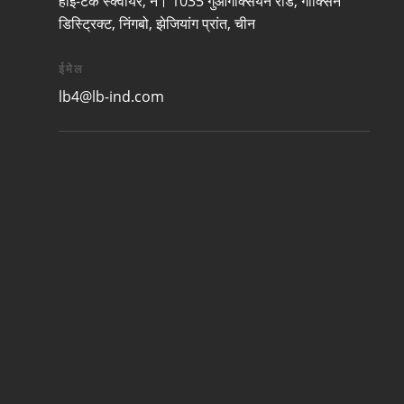
हाई-टेक स्क्वायर, नं। 1035 गुआंगक्सियन रोड, गॉक्सिन
डिस्ट्रिक्ट, निंगबो, झेजियांग प्रांत, चीन
ईमेल
lb4@lb-ind.com